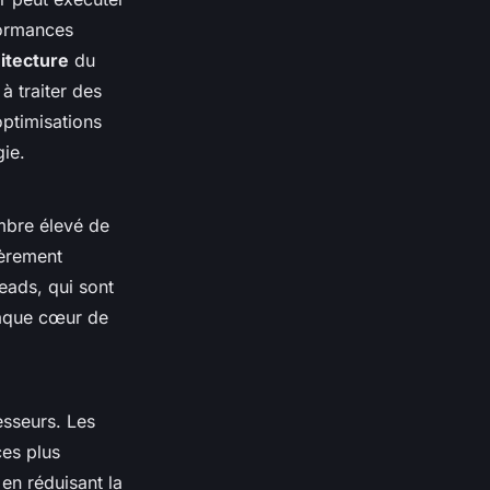
formances
itecture
du
à traiter des
optimisations
ie.
mbre élevé de
ièrement
eads, qui sont
haque cœur de
cesseurs. Les
ces plus
en réduisant la