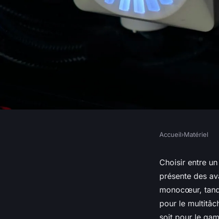
Accueil
›
Matériel
MATÉRIEL
Comparaison entre 
Choisir entre u
présente des av
et AMD
monocœur, tandi
pour le multitâc
soit pour le gam