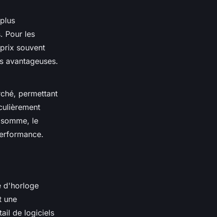
plus
. Pour les
prix souvent
s avantageuses.
rché, permettant
iculièrement
n somme, le
performance.
e d'horloge
t une
ail de logiciels