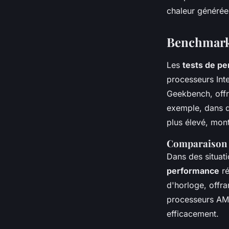
chaleur générée
Benchmarks 
Les
tests de p
processeurs Int
Geekbench, offr
exemple, dans d
plus élevé, mont
Comparaison d
Dans des situat
performance
ré
d'horloge, offra
processeurs AMD,
efficacement.