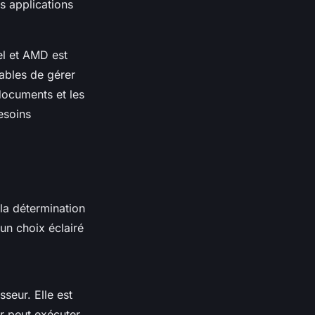
 applications
el et AMD est
ables de gérer
 documents et les
esoins
la détermination
un choix éclairé
seur. Elle est
r peut exécuter