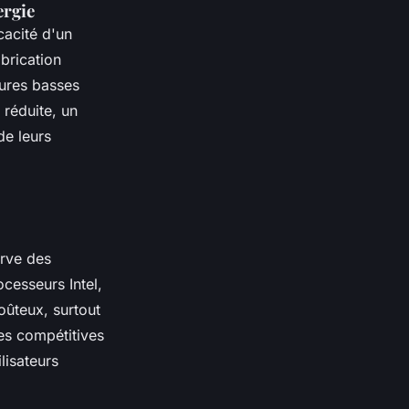
ergie
cacité d'un
brication
ures basses
réduite, un
de leurs
erve des
cesseurs Intel,
oûteux, surtout
s compétitives
ilisateurs