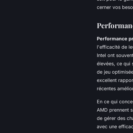
Sandro
•
9 octobre 2024
•
9 min de lecture
cerner vos besoi
Performanc
Performance p
l'efficacité de 
Intel ont souven
élevées, ce qui 
de jeu optimisé
excellent rappo
récentes amélior
En ce qui conce
AMD prennent so
de gérer des ch
avec une efficac