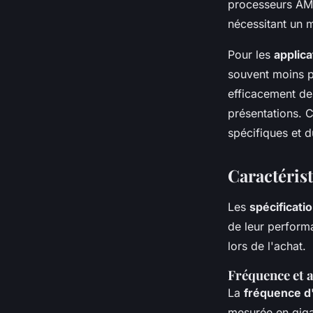
processeurs AMD
nécessitant un m
Pour les
applic
souvent moins p
efficacement des
présentations. C
spécifiques et du
Caractéris
Les
spécificati
de leur perform
lors de l'achat.
Fréquence et 
La
fréquence d
mesurée en giga