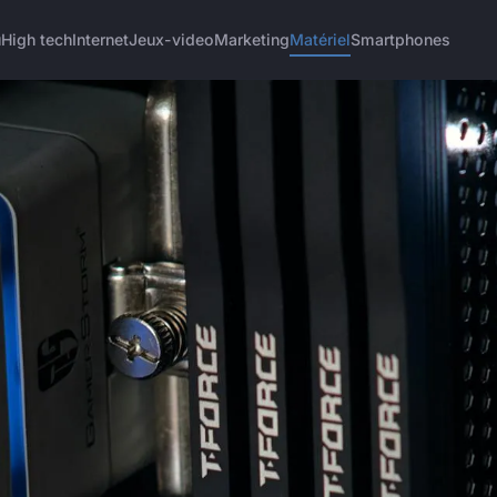
u
High tech
Internet
Jeux-video
Marketing
Matériel
Smartphones