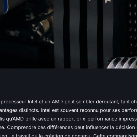
processeurs Intel
n processeur Intel et un AMD peut sembler déroutant, tant 
antages distincts. Intel est souvent reconnu pour ses perfo
s qu’AMD brille avec un rapport prix-performance impressi
he. Comprendre ces différences peut influencer la décision
ing, le travail ou la création de contenu. Cette comparaiso