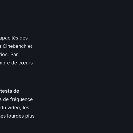
capacités des
ue Cinebench et
ios. Par
ombre de cœurs
s
tests de
es de fréquence
ndu vidéo, les
hes lourdes plus