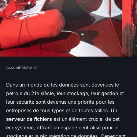
Accueil
›
Matériel
MATÉRIEL
Comment configurer un
Dans un monde où les données sont devenues le
pétrole du 21e siècle, leur stockage, leur gestion et
serveur de fichiers haute
leur sécurité sont devenus une priorité pour les
performance pour une
entreprises de tous types et de toutes tailles. Un
entreprise?
serveur de fichiers
est un élément crucial de cet
écosystème, offrant un espace centralisé pour le
Sandro
•
20 septembre 2024
•
7 min de lecture
stockage et la récupération de données. Cependant,