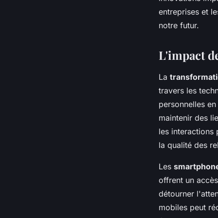
pouvez pas ignorer
entreprises et l
notre futur.
Sandro
•
9 octobre 2024
•
10 min de lecture
L'impact de
La
transformat
travers les tec
personnelles en 
maintenir des li
les interactions
la qualité des r
Les
smartphon
offrent un accè
détourner l'atte
mobiles peut réd