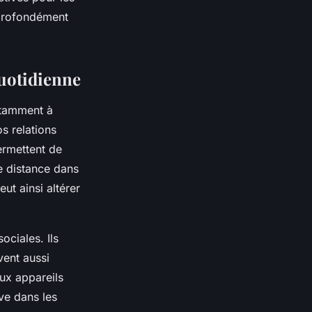
e profondément
quotidienne
otamment à
s relations
ermettent de
ne distance dans
ut ainsi altérer
ociales. Ils
vent aussi
ux appareils
ve dans les