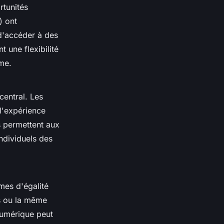
rtunités
) ont
 d'accéder à des
 une flexibilité
me.
central. Les
 l'expérience
s permettent aux
ndividuels des
mes d'égalité
s ou la même
 numérique peut