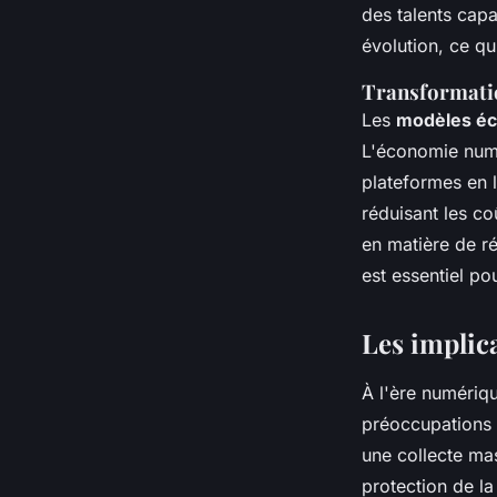
des talents cap
évolution, ce q
Transformati
Les
modèles éc
L'économie numé
plateformes en l
réduisant les co
en matière de r
est essentiel p
Les implic
À l'ère numériq
préoccupations é
une collecte ma
protection de l