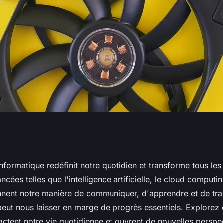
ogie informatique
nformatique redéfinit notre quotidien et transforme tous les
cées telles que l'intelligence artificielle, le cloud computin
é que vous ne
nent notre manière de communiquer, d'apprendre et de trava
 peut nous laisser en marge de progrès essentiels. Explore
ctent notre vie quotidienne et ouvrent de nouvelles perspe