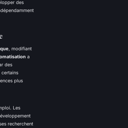
velopper des
, indépendamment
e
ique
, modifiant
omatisation
a
ar des
 certains
tences plus
ploi. Les
e développement
ises recherchent