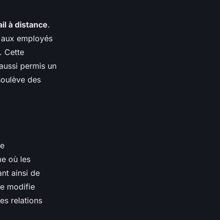
ail à distance
.
t aux employés
. Cette
aussi permis un
 soulève des
ne
me où les
nt ainsi de
e modifie
es relations