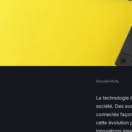
Accueil
›
Actu
ACTU
Comment la technol
La technologie i
société. Des avan
transforme la sociét
connectés façon
cette évolution
innovations impa