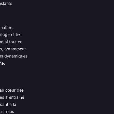
nstante
mation.
tage et les
dial tout en
fis, notamment
ces dynamiques
ne.
au cœur des
es a entraîné
uant à la
ment mes