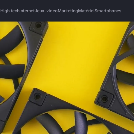
u
High tech
Internet
Jeux-video
Marketing
Matériel
Smartphones