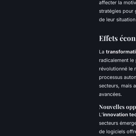
affecter la moti
stratégies pour
de leur situati
Effets éco
La
transformat
radicalement le 
révolutionné le 
processus autom
secteurs, mais 
avancées.
Nouvelles opp
L'
innovation te
secteurs émergen
de logiciels off