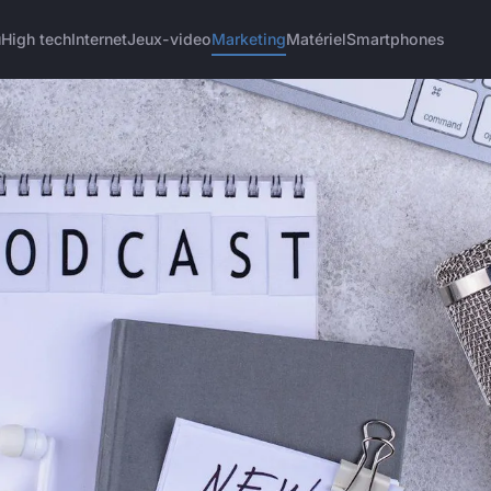
u
High tech
Internet
Jeux-video
Marketing
Matériel
Smartphones