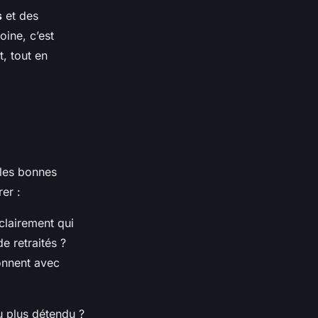
s
et des
ine, c’est
t, tout en
 les bonnes
rer :
clairement qui
de retraités ?
onnent avec
u plus détendu ?