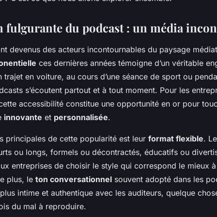
dcasts pour attirer
n fulgurante du podcast : un média inco
nt devenus des acteurs incontournables du paysage médiat
onentielle
ces dernières années témoigne d’un véritable e
n trajet en voiture, au cours d’une séance de sport ou pend
dcasts s’écoutent partout et à tout moment. Pour les entrep
 cette accessibilité constitue une opportunité en or pour tou
e
innovante
et
personnalisée
.
s principales de cette popularité est leur
format flexible
. L
rts ou longs, formels ou décontractés, éducatifs ou diverti
ux entreprises de choisir le style qui correspond le mieux à
e plus, le
ton conversationnel
souvent adopté dans les po
 plus intime et authentique avec les auditeurs, quelque chos
ois du mal à reproduire.