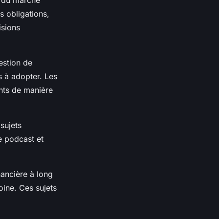
s du marché
s obligations,
isions
estion de
s à adopter. Les
ints de manière
sujets
e podcast et
nancière à long
oine. Ces sujets