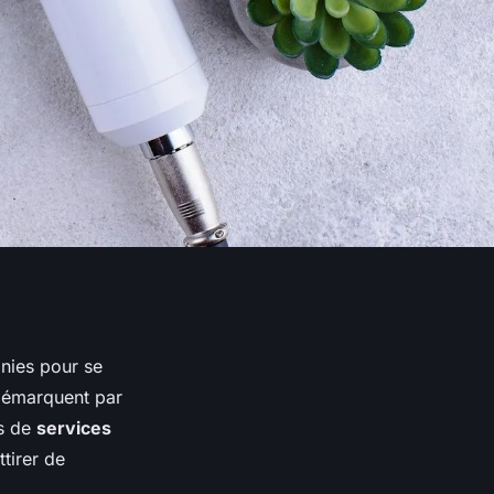
inies pour se
émarquent par
es de
services
ttirer de