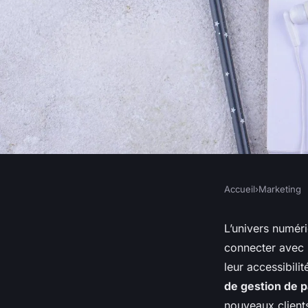
Accueil
›
Marketing
MARKETING
Comment les entrepr
L’univers numéri
connecter avec 
de gestion de patri
leur accessibili
de gestion de 
nouveaux client