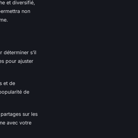
e et diversifié,
permettra non
rme.
 déterminer s’il
es pour ajuster
s et de
popularité de
 partages sur les
ne avec votre