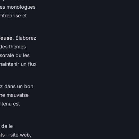
 des monologues
ntreprise et
tieuse
. Élaborez
 des thèmes
sorale ou les
aintenir un flux
sez dans un bon
Une mauvaise
ntenu est
 de le
s – site web,