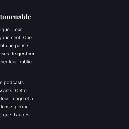
ntournable
ique. Leur
ngouement. Que
ant une pause
rises de
gestion
cher leur public
es podcasts
ssants. Cette
 leur image et à
dcasts permet
e que d’autres