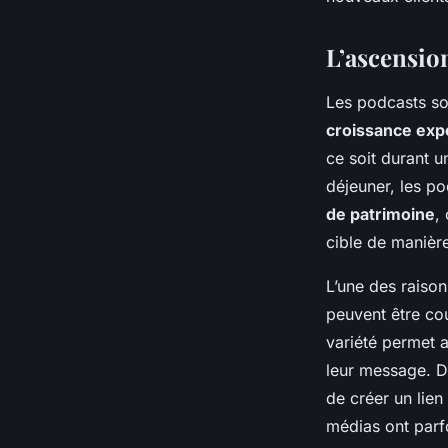
elles utiliser les po
des clients?
L’ascensio
Les podcasts so
Sandro
•
20 septembre 2024
•
6 min de lecture
croissance exp
ce soit durant u
déjeuner, les po
de patrimoine
,
cible de manièr
L’une des raison
peuvent être cou
variété permet a
leur message. D
de créer un lien
médias ont parf