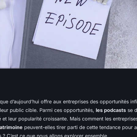
ises de services
que d’aujourd’hui offre aux entreprises des opportunités inf
leur public cible. Parmi ces opportunités,
les podcasts
se d
moine peuvent-
té et leur popularité croissante. Mais comment les entrepris
patrimoine
peuvent-elles tirer parti de cette tendance pour a
s ? C’est ce que nous allons explorer ensemble.