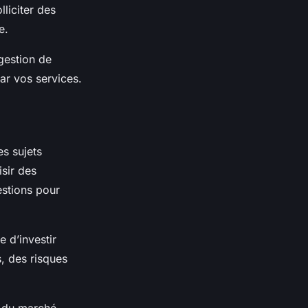
lliciter des
e.
gestion de
par vos services.
s sujets
isir des
estions pour
e d’investir
s, des risques